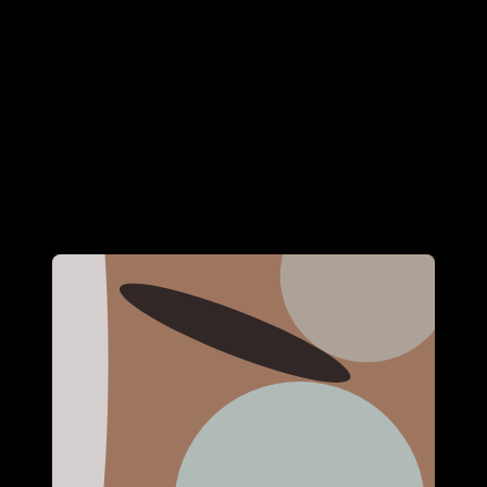
โปรโมชั่นพิเศษที่มอบให้กับสมาชิกทุกคน โดยไม่จำกัดว่าจะ
เป็นสมาชิกใหม่หรือสมาชิกปัจจุบัน ทุกคนมีสิทธิ์รับเครดิตฟรี
เพื่อใช้ในการเล่นเกมสล็อตต่าง ๆ บนเว็บไซต์ได้ทุกวัน ซึ่งเครดิต
ฟรีเหล่านี้สามารถนำไปใช้หมุนสล็อตในเกมที่ชื่นชอบหรือ
ทดลองเล่นเกมใหม่ ๆ ที่ยังไม่เคยลอง เป็นโปรโมชั่นพิเศษที่ช่วย
เพิ่มโอกาสในการชนะและเพิ่มความสนุกในการเล่นเกมสล็อต
ออนไลน์ ไม่ว่าจะเป็นผู้เล่นใหม่หรือผู้เล่นประจำ pung55 เครดิต
ฟรี พร้อมมอบความคุ้มค่าให้กับคุณทุกวัน