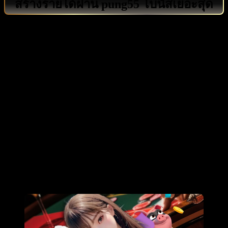
สร้างรายได้ผ่าน pung55 โบนัสเยอะสุด
การสร้างรายได้จากการเล่นเกมสล็อตออนไลน์เป็นสิ่งที่สามารถ
ทำได้จริง โดยเฉพาะอย่างยิ่งเมื่อคุณเลือกเล่นบนแพลตฟอร์มที่
เชื่อถือได้และมีข้อเสนอที่น่าสนใจอย่าง
pung55
เว็บไซต์นี้ไม่
เพียงแต่มอบประสบการณ์การเล่นเกมที่สนุกสนาน แต่ยังเป็น
โอกาสที่ดีในการเพิ่มรายได้จากการเล่นเกมสล็อตออนไลน์ ด้วย
โปรโมชั่นและโบนัสที่มากมายให้กับผู้เล่นทุกคน
มีโบนัสที่เยอะ
และคุ้มค่าที่สุด ซึ่งผู้เล่นสามารถนำโบนัสเหล่านี้มาใช้เพิ่มทุนใน
การเล่นและเพิ่มโอกาสในการชนะรางวัลใหญ่ โบนัสมอบให้นั้น
มีหลายรูปแบบ ไม่ว่าจะเป็นโบนัสต้อนรับสำหรับสมาชิกใหม่
โบนัสเติมเงินรายวัน หรือโบนัสพิเศษในช่วงเวลาที่กำหนด ทุก
คนสามารถเข้าร่วมโปรโมชั่นเหล่านี้และรับโบนัสได้อย่าง
ง่ายดาย