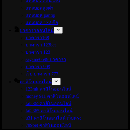
แทงบอลออนไลน์
แทงบอลสูงต่ำ
แทงบอล pantip
แทงบอล 1×2 คือ
บาคาร่าออนไลน์
บาคาร่า168
บาคาร่า 123bet
บาคาร่า 123
sagame6699 บาคาร่า
บาคาร่า 999
เว็บ บาคาร่า 777
คาสิโนออนไลน์
123mk คาสิโนออนไลน์
money 911 คาสิโนออนไลน์
fafa365คาสิโนออนไลน์
fafa365 คาสิโนออนไลน์
u31 คาสิโนออนไลน์ เว็บตรง
789bet คาสิโนออนไลน์