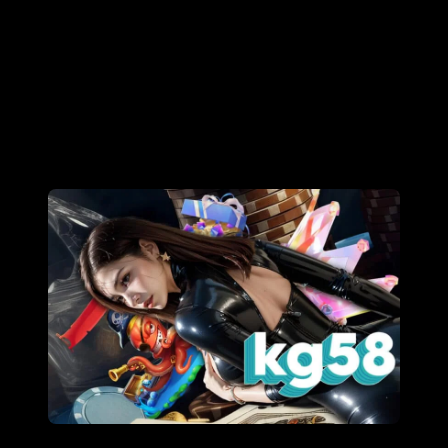
มาเพื่อเพิ่มโอกาสในการชนะของผู้เล่น ด้วยการเสนออัตราการ
จ่ายที่สูงกว่าแพลตฟอร์มอื่น ๆ นอกจากนี้ ยังมีฟีเจอร์พิเศษต่าง ๆ
ที่ช่วยให้ผู้เล่นมีโอกาสรับโบนัสและรางวัลแจ็คพอตได้ง่ายขึ้น
เช่น รอบโบนัสหมุนฟรี สัญลักษณ์พิเศษที่เพิ่มโอกาสในการชนะ
pung55 สล็อต และฟีเจอร์การเล่นอัตโนมัติที่ช่วยให้สามารถ
เพลิดเพลินกับเกมได้โดยไม่ต้องคลิกทุกครั้ง