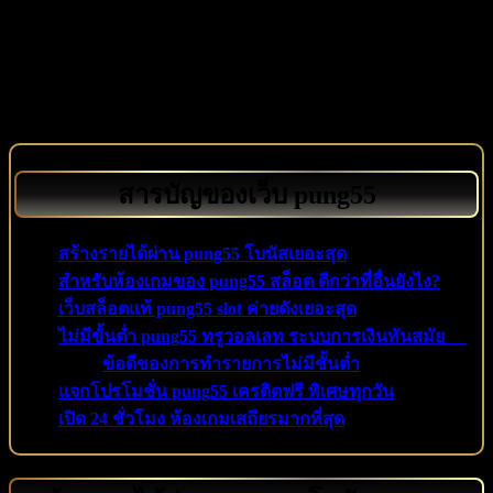
pung55
เริ่มต้นประสบการณ์ที่ทันสมัยและเล่นได้แบบไม่ต้อง
กังวล เราคือเว็บตรงถูกลิขสิทธิ์ยูฟ่าเบทเลือกเล่นเกมสล็อตวันนี้
พบกับค่ายดังมากที่สุด เล่น slot ลุ้นรับโบนัสก้อนโต แจกแจ็ค
พอตสูงถึง 100,000 บาท เข้ามาร่วมสนุกฝากยอดเงินผ่านทรูวอล
เลท รับเครดิตฟรีแจกให้ทุกวันสูงถึง 50,000 บาท
สารบัญของเว็บ pung55
สร้างรายได้ผ่าน pung55 โบนัสเยอะสุด
สำหรับห้องเกมของ pung55 สล็อต ดีกว่าที่อื่นยังไง?
เว็บสล็อตแท้ pung55 slot ค่ายดังเยอะสุด
ไม่มีขั้นต่ำ pung55 ทรูวอลเลท ระบบการเงินทันสมัย
ข้อดีของการทำรายการไม่มีชั้นต่ำ
แจกโปรโมชั่น pung55 เครดิตฟรี พิเศษทุกวัน
เปิด 24 ชั่วโมง ห้องเกมเสถียรมากที่สุด