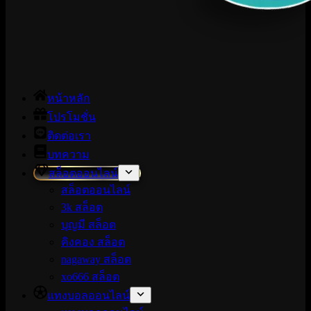
หน้าหลัก
โปรโมชั่น
ติดต่อเรา
บทความ
สล็อตออนไลน์
สล็อตออนไลน์
3k สล็อต
บุญมี สล็อต
คิงคอง สล็อต
nagaway สล็อต
xo666 สล็อต
แทงบอลออนไลน์