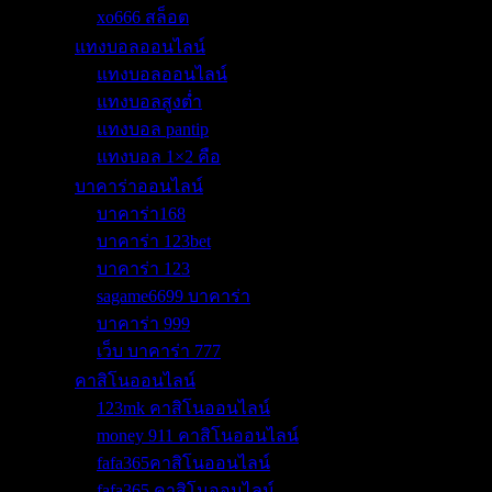
xo666 สล็อต
แทงบอลออนไลน์
แทงบอลออนไลน์
แทงบอลสูงต่ำ
แทงบอล pantip
แทงบอล 1×2 คือ
บาคาร่าออนไลน์
บาคาร่า168
บาคาร่า 123bet
บาคาร่า 123
sagame6699 บาคาร่า
บาคาร่า 999
เว็บ บาคาร่า 777
คาสิโนออนไลน์
123mk คาสิโนออนไลน์
money 911 คาสิโนออนไลน์
fafa365คาสิโนออนไลน์
fafa365 คาสิโนออนไลน์